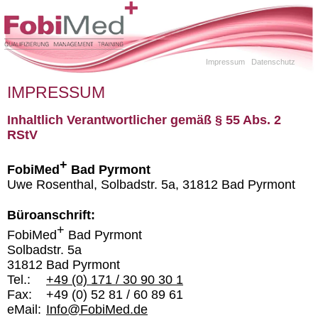
Impressum
Datenschutz
IMPRESSUM
Inhaltlich Verantwortlicher gemäß § 55 Abs. 2
RStV
+
FobiMed
Bad Pyrmont
Uwe Rosenthal, Solbadstr. 5a, 31812 Bad Pyrmont
Büroanschrift:
+
FobiMed
Bad Pyrmont
Solbadstr. 5a
31812 Bad Pyrmont
Tel.:
+49 (0) 171 / 30 90 30 1
Fax:
+49 (0) 52 81 / 60 89 61
eMail:
Info@FobiMed.de